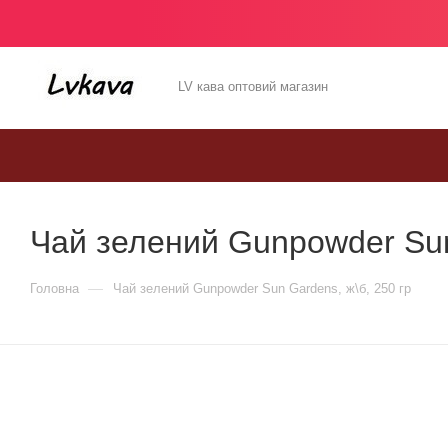
LV кава оптовий магазин
Чай зелений Gunpowder Sun
—
Головна
Чай зелений Gunpowder Sun Gardens, ж\б, 250 гр