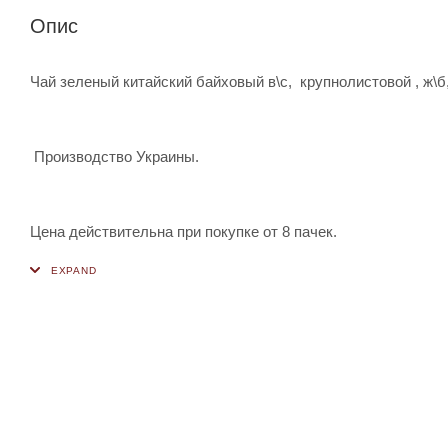
Опис
Чай зеленый китайский байховый в\с, крупнолистовой , ж\б,
Производство Украины.
Цена действительна при покупке от 8 пачек.