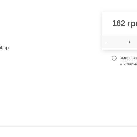
162
гр
Відправк
Мінімальн