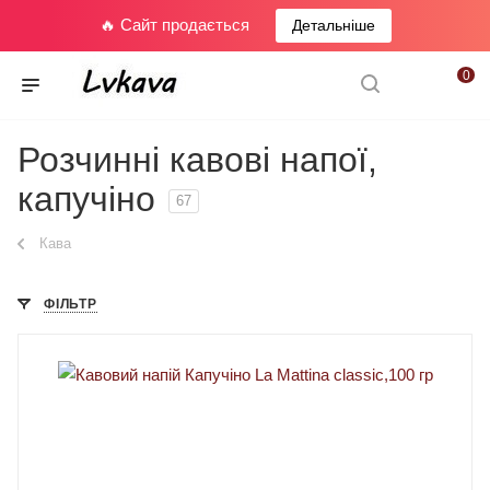
🔥 Сайт продається
Детальніше
0
Розчинні кавові напої,
капучіно
67
Кава
ФІЛЬТР