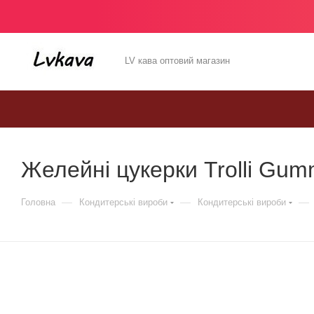
LV кава оптовий магазин
Желейні цукерки Trolli Gumm
—
—
—
Головна
Кондитерські вироби
Кондитерські вироби