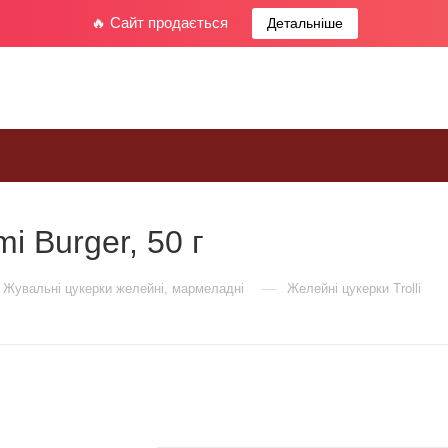
🔥 Сайт продається
Детальніше
i Burger, 50 г
—
Жувальні цукерки желейні, мармеладні
Желейні цукерки Trolli