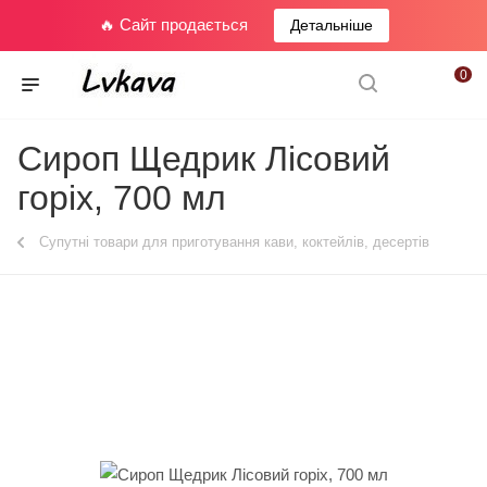
🔥 Сайт продається
Детальніше
0
Сироп Щедрик Лісовий
горіх, 700 мл
Супутні товари для приготування кави, коктейлів, десертів