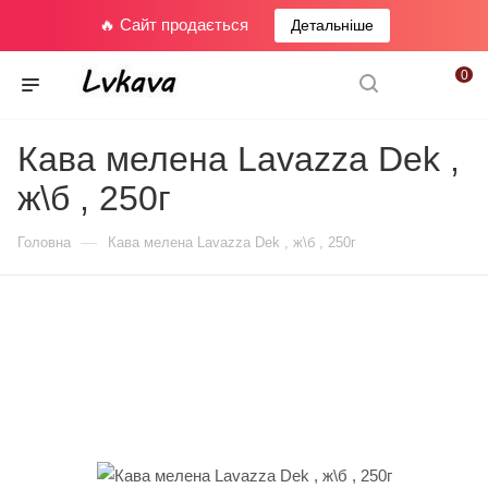
🔥 Сайт продається
Детальніше
0
Кава мелена Lavazza Dek ,
ж\б , 250г
—
Головна
Кава мелена Lavazza Dek , ж\б , 250г