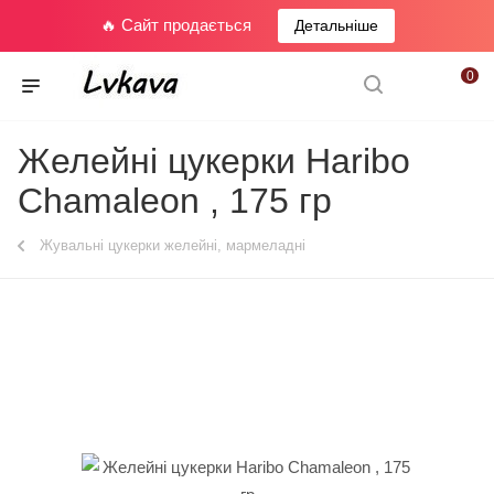
🔥 Сайт продається
Детальніше
0
Желейні цукерки Haribo
Chamaleon , 175 гр
Жувальні цукерки желейні, мармеладні