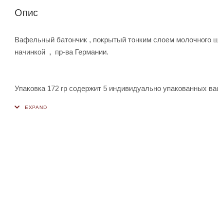
Опис
Вафельный батончик , покрытый тонким слоем молочного шо
начинкой , пр-ва Германии.
Упаковка 172 гр содержит 5 индивидуально упакованных в