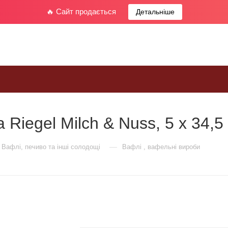
🔥 Сайт продається
Детальніше
iegel Milch & Nuss, 5 x 34,5 
—
Вафлі, печиво та інші солодощі
Вафлі , вафельні вироби