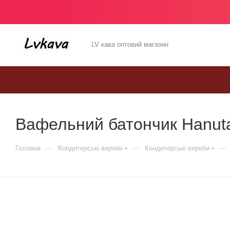
LV кава оптовий магазин
Вафельний батончик Hanuta R
—
—
—
Головна
Кондитерські вироби
Кондитерські вироби