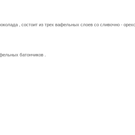
колада , состоит из трех вафельных слоев со сливочно - орех
афельных батончиков .