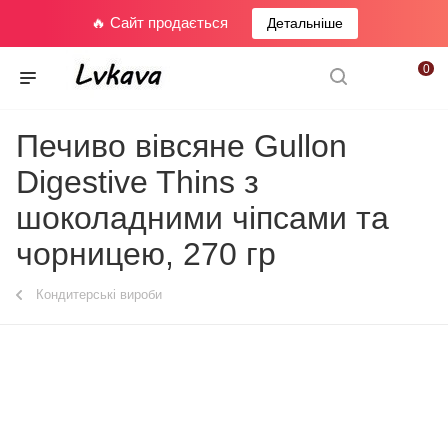
🔥 Сайт продається
Детальніше
0
Печиво вівсяне Gullon
Digestive Thins з
шоколадними чіпсами та
чорницею, 270 гр
Кондитерські вироби