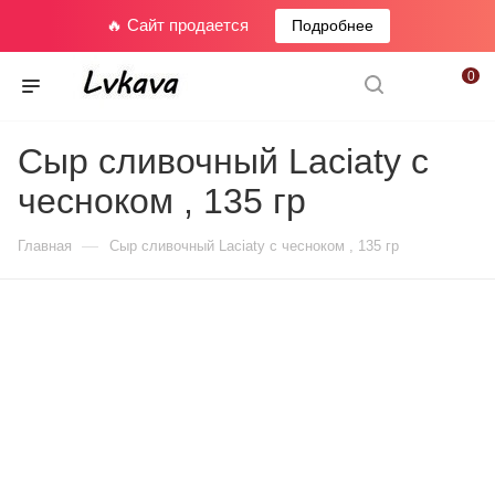
🔥 Сайт продается
Подробнее
0
Сыр сливочный Laciaty с
чесноком , 135 гр
—
Главная
Сыр сливочный Laciaty с чесноком , 135 гр