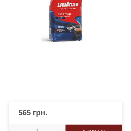
565
грн.