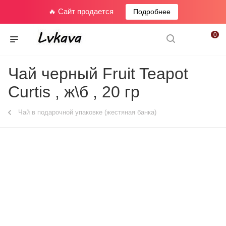
🔥 Сайт продается
Подробнее
0
Чай черный Fruit Teapot
Curtis , ж\б , 20 гр
Чай в подарочной упаковке (жестяная банка)