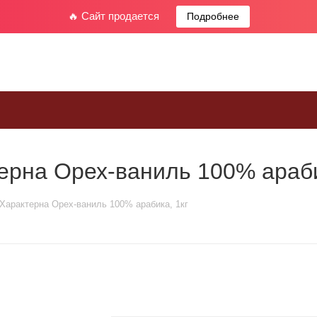
🔥 Сайт продается
Подробнее
ерна Орех-ваниль 100% араби
Характерна Орех-ваниль 100% арабика, 1кг