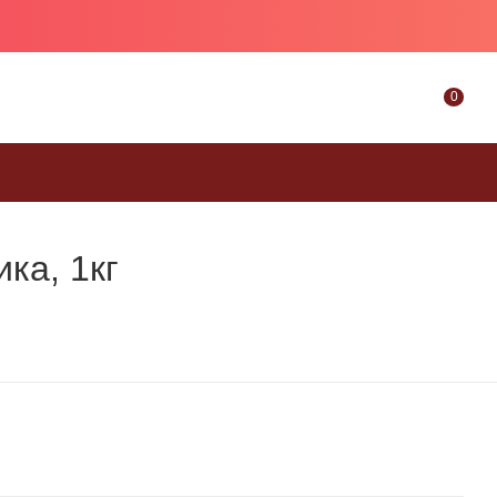
0
ка, 1кг