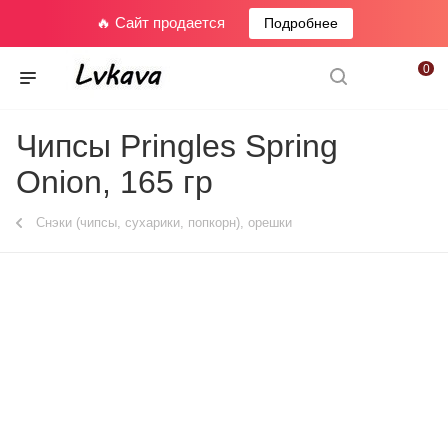
🔥 Сайт продается
Подробнее
0
Чипсы Pringles Spring
Onion, 165 гр
Снэки (чипсы, сухарики, попкорн), орешки