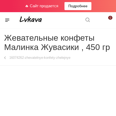
🔥 Сайт продается
Подробнее
0
Жевательные конфеты
Малинка Жувасики , 450 гр
16074262-zhevatelnye-konfety-zhelejnye