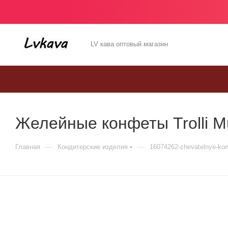
LV кава оптовый магазин
Желейные конфеты Trolli Mul
—
—
Главная
Кондитерские изделия
16074262-zhevatelnye-kon