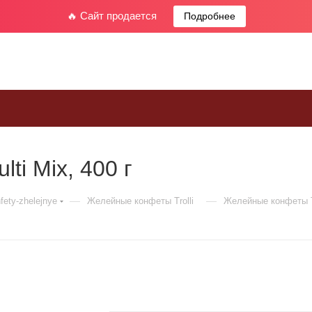
🔥 Сайт продается
Подробнее
ti Mix, 400 г
—
—
fety-zhelejnye
Желейные конфеты Trolli
Желейные конфеты Tro