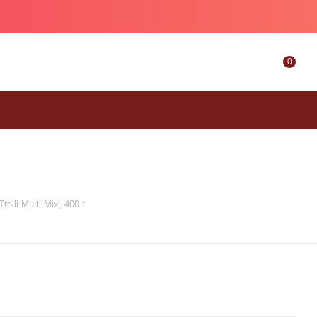
0
lli Multi Mix, 400 г