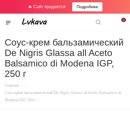
🔥 Сайт продается
Подробнее
0
Соус-крем бальзамический
De Nigris Glassa all Aceto
Balsamico di Modena IGP,
250 г
—
Главная
Соус-крем бальзамический De Nigris Glassa all Aceto Balsamico di
Modena IGP, 250 г