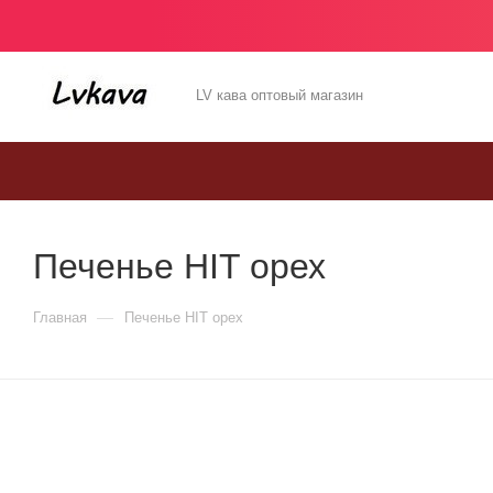
LV кава оптовый магазин
Печенье HIT орех
—
Главная
Печенье HIT орех