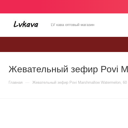
LV кава оптовый магазин
Жевательный зефир Povi Ma
—
Главная
Жевательный зефир Povi Marshmallow Watermelon, 60 