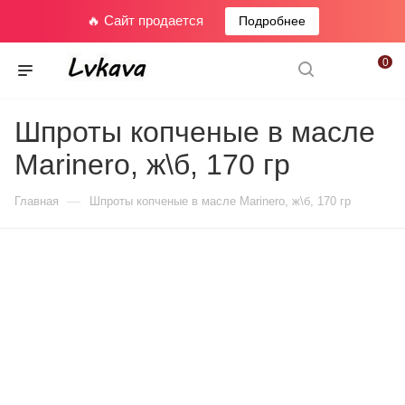
🔥 Сайт продается
Подробнее
0
Шпроты копченые в масле
Marinero, ж\б, 170 гр
—
Главная
Шпроты копченые в масле Marinero, ж\б, 170 гр