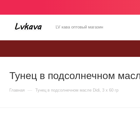
LV кава оптовый магазин
Тунец в подсолнечном масле 
—
Главная
Тунец в подсолнечном масле Didi, 3 x 60 гр