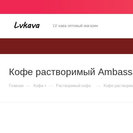
LV кава оптовый магазин
Кофе растворимый Ambassa
—
—
—
Главная
Кофе
Растворимый кофе
Кофе растворим