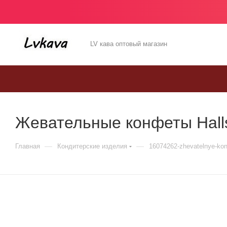
LV кава оптовый магазин
Жевательные конфеты Halls
—
—
Главная
Кондитерские изделия
16074262-zhevatelnye-kon