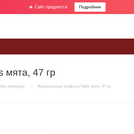
🔥 Сайт продается
Подробнее
 мята, 47 гр
—
fety-zhelejnye
Жевательные конфеты Halls мята, 47 гр