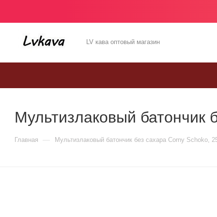
LV кава оптовый магазин
Мультизлаковый батончик бе
—
Главная
Мультизлаковый батончик без сахара Corny Schoko, 25