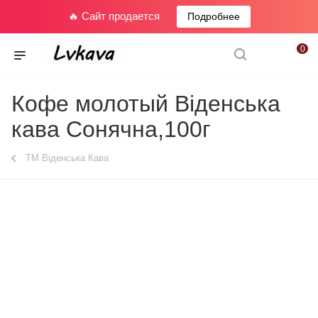
🔥 Сайт продается
Подробнее
0
Кофе молотый Віденська
кава Сонячна,100г
ТМ Віденська Кава