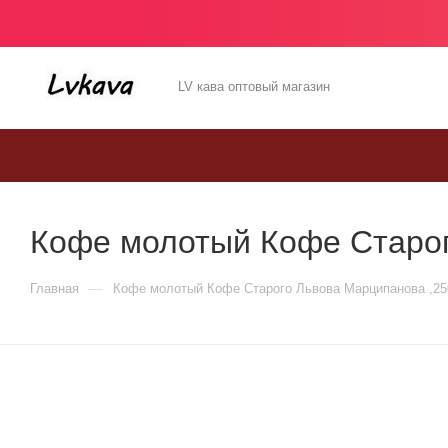
LV кава оптовый магазин
Кофе молотый Кофе Старог
—
Главная
Кофе молотый Кофе Старого Львова Марципанова ,25