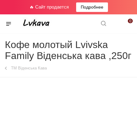
🔥 Сайт продается
Подробнее
0
Кофе молотый Lvivska
Family Віденська кава ,250г
ТМ Віденська Кава