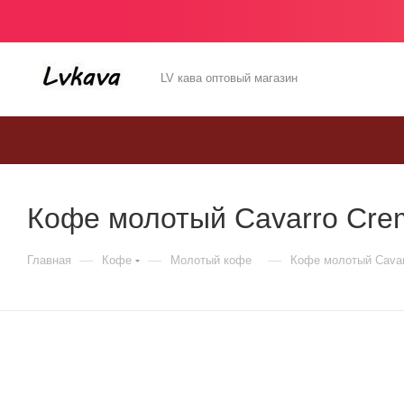
LV кава оптовый магазин
Кофе молотый Cavarro Crem
—
—
—
Главная
Кофе
Молотый кофе
Кофе молотый Cavarr