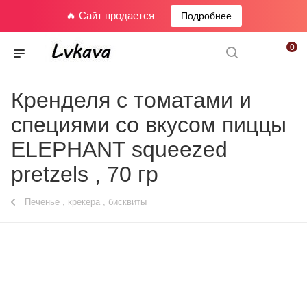
🔥 Сайт продается
Подробнее
0
Кренделя с томатами и
специями со вкусом пиццы
ELEPHANT squeezed
pretzels , 70 гр
Печенье , крекера , бисквиты