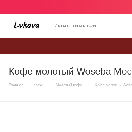
LV кава оптовый магазин
Кофе молотый Woseba Mocca 
—
—
—
Главная
Кофе
Молотый кофе
Кофе молотый Woseba