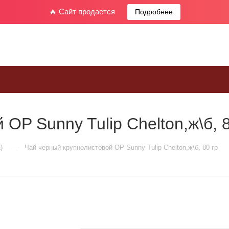
🔥 Сайт продается
Подробнее
OP Sunny Tulip Chelton,ж\б, 8
—
)
Чай черный крупнолистовой OP Sunny Tulip Chelton,ж\б, 80 гр