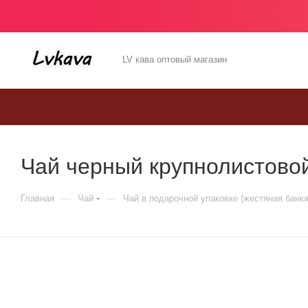
LV кава оптовый магазин
Чай черный крупнолистовой 
—
—
Главная
Чай
Чай в подарочной упаковке (жестяная банка