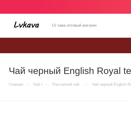
LV кава оптовый магазин
Чай черный English Royal te
—
—
—
Главная
Чай
Рассыпной чай
Чай черный English Ro