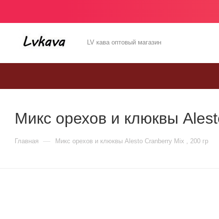
LV кава оптовый магазин
Микс орехов и клюквы Alesto
—
Главная
Микс орехов и клюквы Alesto Cranberry Mix , 200 гр