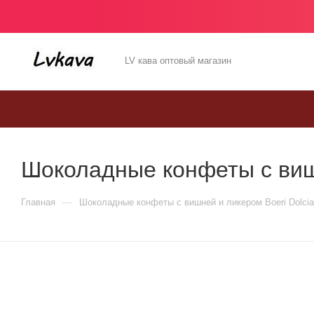
LV кава оптовый магазин
Шоколадные конфеты с вишн
—
Главная
Шоколадные конфеты с вишней и ликером Boeri Dolcian