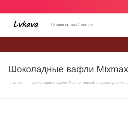
LV кава оптовый магазин
Шоколадные вафли Mixmax 
—
Главная
Шоколадные вафли Mixmax Simsek с шоколадно-молоч