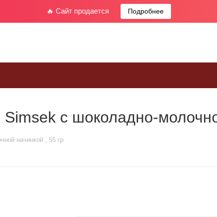
🔥 Сайт продается
Подробнее
Simsek с шоколадно-молочной
ной начинкой , 55 гр